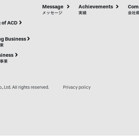
Message
Achievements
Comp
メッセージ
実績
会社
 of ACD
ng Business
業
siness
事業
 Ltd. All rights reserved.
Privacy policy