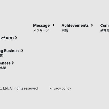
Message
Achievements
Comp
メッセージ
実績
会社
 of ACD
ng Business
業
siness
事業
 Ltd. All rights reserved.
Privacy policy