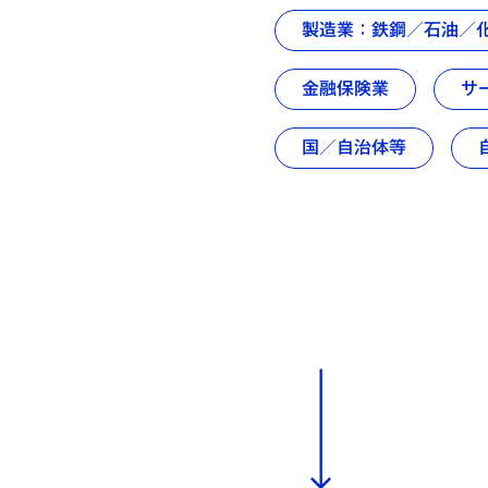
製造業：鉄鋼／石油／
金融保険業
サ
国／自治体等