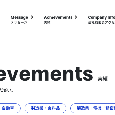
Message
Achievements
Company Inf
メッセージ
実績
会社概要＆アクセ
evements
実績
ださい。
：自動車
製造業：食料品
製造業：電機／精密