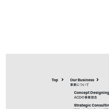
Top
Our Business
事業について
Concept Designing
ACDの事業理念
Strategic Consulti