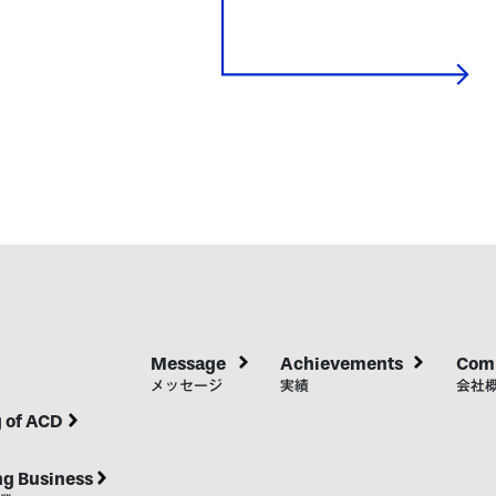
Message
Achievements
Comp
メッセージ
実績
会社
 of ACD
ng Business