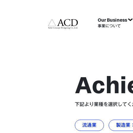
Our Business
事業について
Achi
下記より業種を選択してく
流通業
製造業