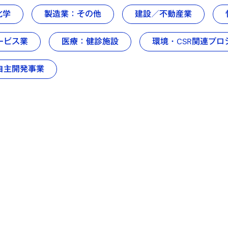
化学
製造業：その他
建設／不動産業
ービス業
医療：健診施設
環境・CSR関連プロ
自主開発事業